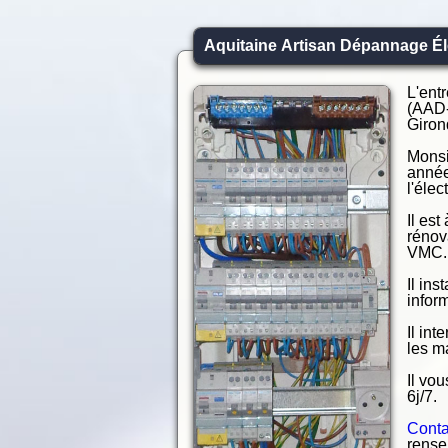
Aquitaine Artisan Dépannage Éle
L'ent
(AAD-
Giron
Monsi
année
l'élec
Il est
rénov
VMC.
Il in
infor
Il int
les m
Il vo
6j/7.
Conta
rense