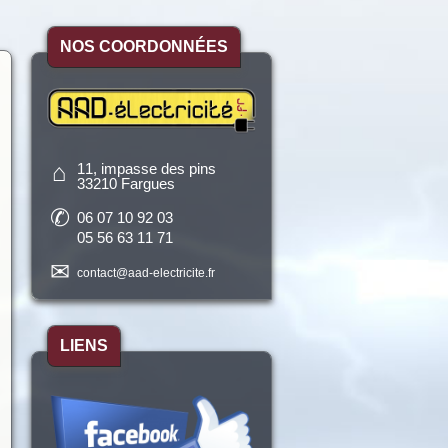
NOS COORDONNÉES
​
⌂
11, impasse des pins
33210 Fargues
✆
06 07 10 92 03
05 56 63 11 71
​​✉
contact@aad-electricite.fr
LIENS